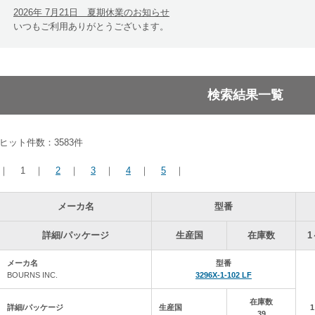
2026
年 7
月21日 夏期休業のお知らせ
いつもご利用ありがとうございます。
下記の日程で、通販e-shopを休業させていただきます。
2026年8月8日（土）～2026年8月16日（日）
・最終出荷日 8月 7日（金）
・8月 6日（木）17時までのご注文⇒8月 7日（金）出荷します
検索結果一覧
・8月 6日（木）17時以降～⇒8月17日（月）出荷予定です
・※代引き、クレジットカードに限ります。
・※銀行振込のお客様は、ご注文が8月 6日でも、出荷が8月17日以降に
・※SGシリーズは、別途納期をご連絡致します。
ヒット件数：
3583件
ご不便をお掛けいたしますが、ご理解・ご協力の程、よろしくお願い致し
｜
1
｜
2
｜
3
｜
4
｜
5
｜
2026年 7月21日 自社の在庫データを更新しました。
メーカ名
型番
2026年 7月13日 自社の在庫データを更新しました。
詳細/パッケージ
生産国
在庫数
1
2026年 7月 6日 自社の在庫データを更新しました。
メーカ名
型番
2026年 6月29日 自社の在庫データを更新しました。
BOURNS INC.
3296X-1-102 LF
2026年 6
月22日 サーバーメンテナンスによる一部機能停止のお知らせ (6/26
在庫数
下記の期間中、サーバーメンテナンスにより一部機能停止が停止となりま
詳細/パッケージ
生産国
39