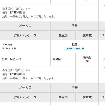
2026年6月26日(金)～2026年6月28日（日）
『ご注文・お見積り・会員登録』の各機能が停止となります。
在庫場所：物流センター
ご不便をお掛けいたしますが、ご理解・ご協力の程、よろしくお願いいた
備考：ROHS対応品
納期：午前中のご注文、本日出荷いたします。
2026年 6月22日 自社の在庫データを更新しました。
メーカ名
型番
2026年 6月15日 自社の在庫データを更新しました。
詳細/パッケージ
生産国
在庫数
1
2026年 6月 8日 自社の在庫データを更新しました。
メーカ名
型番
BOURNS INC.
3296X-1-103 LF
2026年 6月 1日 自社の在庫データを更新しました。
在庫数
2026年 5月25日 自社の在庫データを更新しました。
詳細/パッケージ
生産国
68
2026年 5月18日 自社の在庫データを更新しました。
在庫場所：物流センター
備考：ROHS対応品
2026年 5月11日 自社の在庫データを更新しました。
納期：午前中のご注文、本日出荷いたします。
2026
年4
月20日 ゴールデンウィーク休業のお知らせ
メーカ名
型番
いつもご利用ありがとうございます。
下記の日程で、通販e-shopを休業させていただきます。
詳細/パッケージ
生産国
在庫数
1
2026年4月25日（土）～2026年5月6日（水）