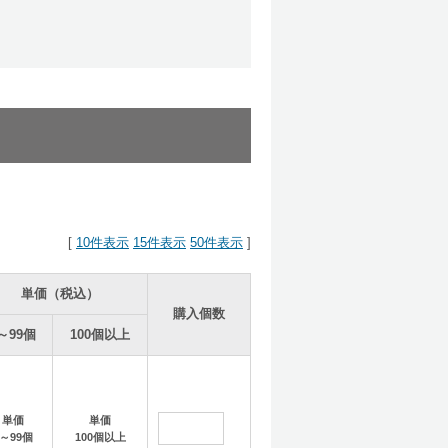
なる可能性があります。
ます。
[
10件表示
15件表示
50件表示
]
単価（税込）
購入個数
～99個
100個以上
～6/28)
単価
単価
す。
1～99個
100個以上