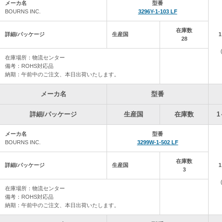
・最終出荷日 4月24日（金）
メーカ名
型番
・4月23日（木）17時までのご注文⇒4月24日（金）出荷します
BOURNS INC.
3296Y-1-103 LF
・4月23日（木）17時以降～⇒5月7日（木）出荷予定です
・※代引き、クレジットカードに限ります。
在庫数
詳細/パッケージ
生産国
28
・※銀行振込のお客様は、ご注文が4月23日でも、出荷が5月7日以降に
・※SGシリーズは、別途納期をご連絡致します。
在庫場所：物流センター
ご不便をお掛けいたしますが、ご理解・ご協力の程、よろしくお願い致し
備考：ROHS対応品
納期：午前中のご注文、本日出荷いたします。
2026年 4月13日 自社の在庫データを更新しました。
メーカ名
型番
2026年 4月 6日 自社の在庫データを更新しました。
詳細/パッケージ
生産国
在庫数
1
2026年 3月30日 自社の在庫データを更新しました。
メーカ名
型番
2026年 3月23日 自社の在庫データを更新しました。
BOURNS INC.
3299W-1-502 LF
2026年 3月16日 自社の在庫データを更新しました。
在庫数
詳細/パッケージ
生産国
3
2026年 3月 9日 自社の在庫データを更新しました。
在庫場所：物流センター
備考：ROHS対応品
2026年 2月16日 自社の在庫データを更新しました。
納期：午前中のご注文、本日出荷いたします。
2026年 2
月9日 棚卸し期間による出荷停止のお知らせ (2/20～3/3)