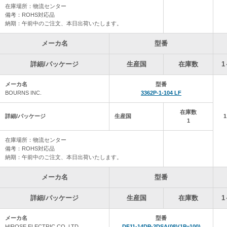
いつもご利用ありがとうございます。
在庫場所：物流センター
下記の日程で、通販e-shopを休業させていただきます。
備考：ROHS対応品
2025年12月26日（金）～2026年1月4日（日）
納期：午前中のご注文、本日出荷いたします。
・最終出荷日 12月25日（木）
・12月24日（水）17時までのご注文⇒12月25日（木）出荷します
メーカ名
型番
・12月24日（水）17時以降～⇒来年1月5日（月）出荷予定です
・※代引き、クレジットカードに限ります。
詳細/パッケージ
生産国
在庫数
1
・※銀行振込のお客様は、ご注文が12月24日でも、出荷が1月5日以降に
・※SGシリーズは、別途納期をご連絡致します。
メーカ名
型番
BOURNS INC.
3362P-1-104 LF
ご不便をお掛けいたしますが、ご理解・ご協力の程、よろしくお願い致し
在庫数
2025年12月15日 自社の在庫データを更新しました。
詳細/パッケージ
生産国
1
2025年12月 8日 自社の在庫データを更新しました。
在庫場所：物流センター
備考：ROHS対応品
2025年12月 1日 自社の在庫データを更新しました。
納期：午前中のご注文、本日出荷いたします。
2025年11月25日 自社の在庫データを更新しました。
メーカ名
型番
2025年11月17日 自社の在庫データを更新しました。
詳細/パッケージ
生産国
在庫数
1
2025年11月10日 自社の在庫データを更新しました。
メーカ名
型番
HIROSE ELECTRIC CO.,LTD
DF11-14DP-2DSA(08)(1P=100)