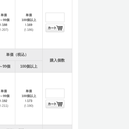
単価
単価
1～99個
100個以上
なる可能性があります。
\ 188
\ 169
(\ 207)
(\ 186)
ます。
単価（税込）
購入個数
～99個
100個以上
単価
単価
1～99個
100個以上
\ 192
\ 173
(\ 211)
(\ 190)