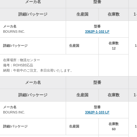
メーカ名
型番
下記の期間中、棚卸しのため出荷が停止となります。
2026年2月20日(金)～2026年3月3日（火）
詳細/パッケージ
生産国
在庫数
1
※2026年3月4日（水）より通常業務となります。
尚エプソン社製SG8000シリーズは別途納期の調整をさせて下さい。
メーカ名
型番
棚卸前の最終出荷受付日が2月12日(木) 12時までとなります。
BOURNS INC.
3362P-1-102 LF
よろしくお願い致します。
在庫数
詳細/パッケージ
生産国
2026年 2月 9日 自社の在庫データを更新しました。
12
2026年 2月 2日 自社の在庫データを更新しました。
在庫場所：物流センター
備考：ROHS対応品
納期：午前中のご注文、本日出荷いたします。
2026年 1月26日 自社の在庫データを更新しました。
メーカ名
型番
2026年 1月19日 自社の在庫データを更新しました。
詳細/パッケージ
生産国
在庫数
1
2026年 1月13日 自社の在庫データを更新しました。
メーカ名
型番
2026年 1月 5日 自社の在庫データを更新しました。
BOURNS INC.
3362P-1-103 LF
2025年12月22日 自社の在庫データを更新しました。
在庫数
詳細/パッケージ
生産国
60
2025年12
月
15
日 年末年始休業のお知らせ