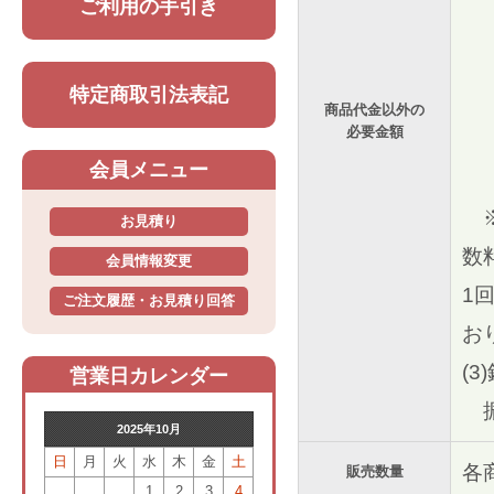
ご利用の手引き
代
～
特定商取引法表記
～
商品代金以外の
必要金額
～
会員メニュー
～
※
お見積り
数
会員情報変更
1
ご注文履歴・お見積り回答
お
(
営業日カレンダー
振
2025年10月
日
月
火
水
木
金
土
各
販売数量
1
2
3
4