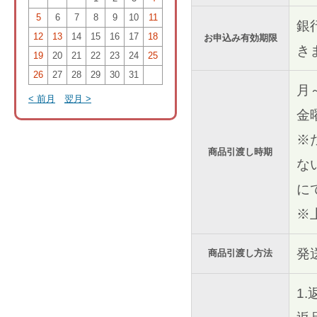
5
6
7
8
9
10
11
銀
12
13
14
15
16
17
18
お申込み有効期限
き
19
20
21
22
23
24
25
26
27
28
29
30
31
月
< 前月
翌月 >
金
※
商品引渡し時期
な
に
※
発
商品引渡し方法
1.