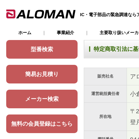
IC・電子部品の緊急調達なら
ホーム
｜
事業紹介
｜
主要取り扱いメー
特定商取引法に基
型番検索
簡易お見積り
ア
販売社名
小
運営統括責任者
メーカー検索
〒
所在地
登
無料の会員登録はこちら