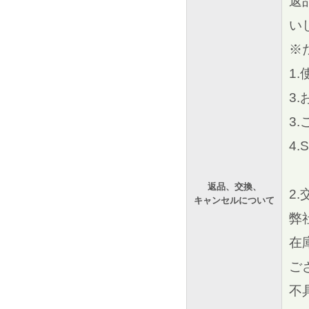
返
い
※
1
3
3
4
返品、交換、
2.
キャンセルについて
弊
在
ご
不