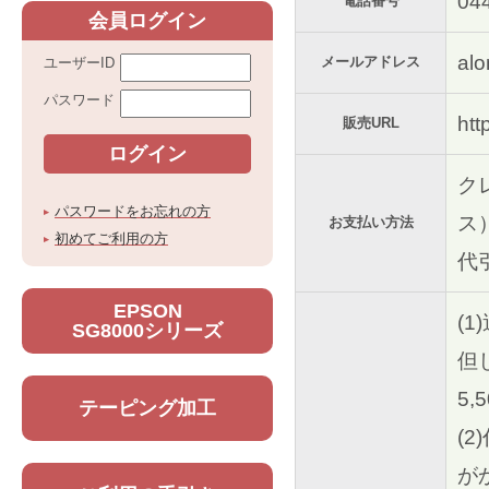
04
電話番号
会員ログイン
al
メールアドレス
ユーザーID
パスワード
htt
販売URL
ク
パスワードをお忘れの方
ス
お支払い方法
初めてご利用の方
代
EPSON
(
SG8000シリーズ
但
5
テーピング加工
(
が