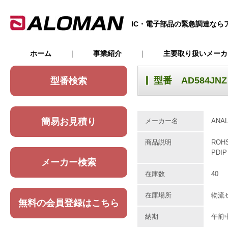
IC・電子部品の緊急調達なら
ホーム
｜
事業紹介
｜
主要取り扱いメー
型番 AD584JNZ
型番検索
簡易お見積り
メーカー名
ANAL
商品説明
ROH
PDIP
メーカー検索
在庫数
40
在庫場所
物流
無料の会員登録はこちら
納期
午前